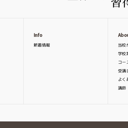
Info
Abo
新着情報
当校
学校
コー
受講
よく
講師